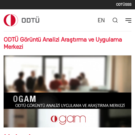
İkinc
Ana içeriğe atla
ODTÜ
SSS
EN
ODTÜ Görüntü Analizi Araştırma ve Uygulama
Merkezi
Önceki
Sonr