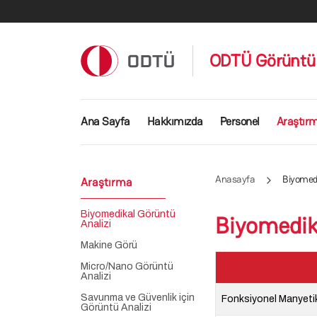
Ana içeriğe atla
ODTÜ Görüntü 
Ana gezinti menüsü
Ana Sayfa
Hakkımızda
Personel
Araştır
Anasayfa
Biyomedi
Araştırma
Biyomedikal Görüntü
Biyomedik
Analizi
Makine Görü
Micro/Nano Görüntü
Analizi
Savunma ve Güvenlik için
Fonksiyonel Manyet
Görüntü Analizi